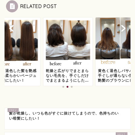
RELATED POST
色く退色した髪を艶感
乾燥と広がりでまとまら
黄色く退色しパサパ
ある柔らかいベージュ
ない毛先を、手ぐしだけ
手ぐしが通らない髪
艶髪にしたい！
でまとまるようにした...
艶髪のブラウンにし
髪が乾燥し、いつも色がすぐに抜けてしまうので、色持ちのい
い暗髪にしたい！