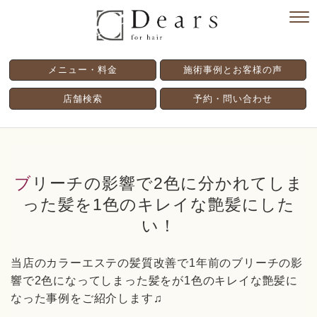
メニュー・料金
施術事例とお客様の声
店舗検索
予約・問い合わせ
ブリーチの影響で2色に分かれてしま
った髪を1色のキレイな艶髪にした
い！
当店のカラーエステの髪質改善で
1
年前のブリーチの影
響で
2
色になってしまった髪をが
1
色のキレイな艶髪に
なった事例をご紹介します♫