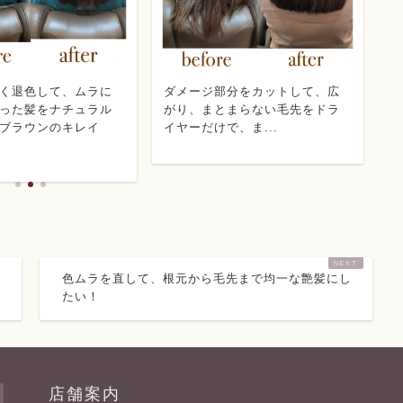
く退色して、ムラに
ダメージ部分をカットして、広
膨
った髪をナチュラル
がり、まとまらない毛先をドラ
な
ブラウンのキレイ
イヤーだけで、ま...
レ
色ムラを直して、根元から毛先まで均一な艶髪にし
たい！
店舗案内