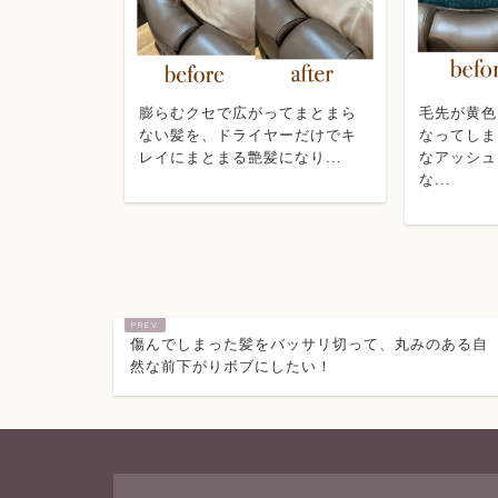
ットして、広
膨らむクセで広がってまとまら
毛先が黄色
毛先をドラ
ない髪を、ドライヤーだけでキ
なってしま
レイにまとまる艶髪になり...
なアッシュ
な...
傷んでしまった髪をバッサリ切って、丸みのある自
然な前下がりボブにしたい！