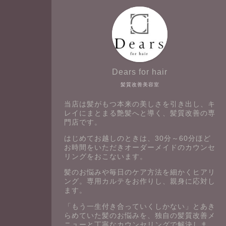
Dears for hair
髪質改善美容室
当店は髪がもつ本来の美しさを引き出し、キ
レイにまとまる艶髪へと導く、髪質改善の専
門店です。
はじめてお越しのときは、30分～60分ほど
お時間をいただきオーダーメイドのカウンセ
リングをおこないます。
髪のお悩みや毎日のケア方法を細かくヒアリ
ング。専用カルテをお作りし、親身に応対し
ます。
「もう一生付き合っていくしかない」とあき
らめていた髪のお悩みを、独自の髪質改善メ
ニューと丁寧なカウンセリングで解決しま