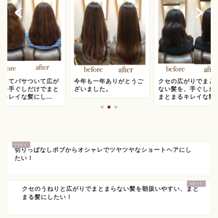
燥してパサついて広が
今年も一年ありがとうご
クセの広がりでまと
髪を手ぐしだけでまと
ざいました。
ない髪を、手ぐしだ
キレイな髪にし...
まとまるキレイな艶..
切りっぱなしボブからオシャレでツヤツヤなショートヘアにし
たい！
クセのうねりと広がりでまとまらない髪を朝扱いやすい、まと
まる髪にしたい！