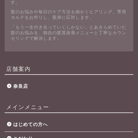
す。
髪のお悩みや毎日のケア方法を細かくヒアリング。専用
カルテをお作りし、親身に応対します。
「もう一生付き合っていくしかない」とあきらめていた
髪のお悩みを、独自の髪質改善メニューと丁寧なカウン
セリングで解決します。
店舗案内
奈良店
メインメニュー
はじめての方へ