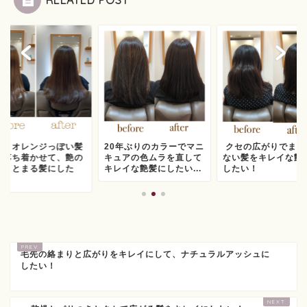
るくオレンジっぽい髪
20年ぶりのカラーでマニ
クセの広がりでまと
を落ち着かせて、艶の
キュアの色ムラを直して
ない髪をキレイな艶
るまとまる髪にした
キレイな艶髪にしたい...
したい！
.
毛先の絡まりと広がりをキレイにして、ナチュラルアッシュに
したい！