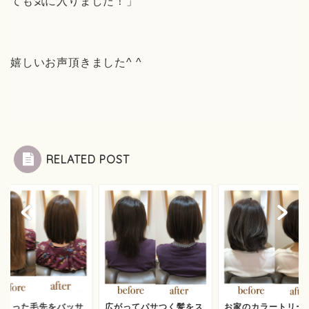
ても気に入りました！」
嬉しいお声頂きました
^ ^
RELATED POST
みきった毛先をバッサ
広がってパサつく髪をス
お家のカラートリー