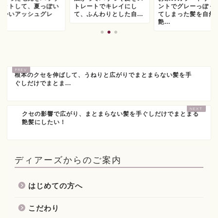
カットして、夏っぽい
トレートでキレイにし
ントでグレーっぽく
らかいアッシュグレ
て、ふんわりとした自...
てしまった髪を自然
.
艶...
根本のクセを伸ばして、うねりと広がりでまとまらない髪を手
ぐしだけでまとま...
クセの影響で広がり、まとまらない髪を手ぐしだけでまとまる
艶髪にしたい！
ディアーズからのご案内
はじめての方へ
こだわり