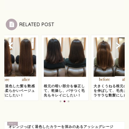
RELATED POST
色く退色した髪を艶感
根元の暗い部分を修正し
大きくうねる根元の
ある柔らかいベージュ
て、乾燥し、パサつく毛
を伸ばして、毛先ま
艶髪にしたい！
先もキレイにしたい！
ラサラな艶髪にした
オレンジっぽく退色したカラーを深みのあるアッシュグレージ