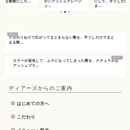
まる艶髪にした...
かいアッシュグレージ
にして、手ぐしだけ
ュ...
ま...
クセのうねりで広がってまとまらない髪を、手ぐしだけでまと
まる艶...
カラーが退色して、ムラになってしまった髪を、ナチュラルな
アッシュブラ...
ディアーズからのご案内
はじめての方へ
こだわり