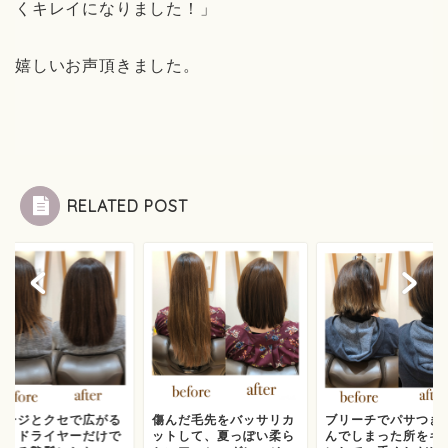
くキレイになりました！」
嬉しいお声頂きました。
RELATED POST
メージとクセで広がる
傷んだ毛先をバッサリカ
ブリーチでパサつき
を、ドライヤーだけで
ットして、夏っぽい柔ら
んでしまった所をキ