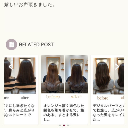
嬉しいお声頂きました。
RELATED POST
っ直ぐにし過ぎたくな
オレンジっぽく退色した
デジタルパーマとカ
けど、膨らみと広がり
髪色を落ち着かせて、艶
で乾燥し、広がりや
自然なストレートで
のある、まとまる髪に
なった髪をキレイに
.
し...
た...